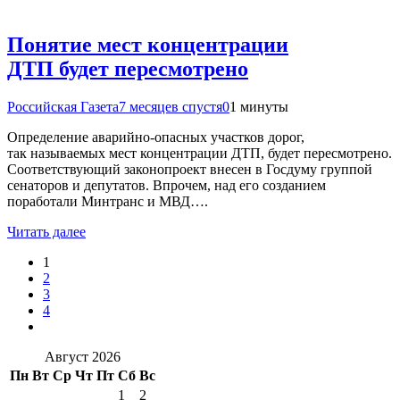
Понятие мест концентрации
ДТП будет пересмотрено
Российская Газета
7 месяцев спустя
0
1 минуты
Определение аварийно-опасных участков дорог,
так называемых мест концентрации ДТП, будет пересмотрено.
Соответствующий законопроект внесен в Госдуму группой
сенаторов и депутатов. Впрочем, над его созданием
поработали Минтранс и МВД….
Читать далее
1
2
3
4
Август 2026
Пн
Вт
Ср
Чт
Пт
Сб
Вс
1
2