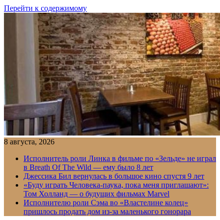
Перейти к содержимому
8 августа, 2026
Исполнитель роли Линка в фильме по «Зельде» не играл
в Breath Of The Wild — ему было 8 лет
Джессика Бил вернулась в большое кино спустя 9 лет
«Буду играть Человека-паука, пока меня приглашают»:
Том Холланд — о будущих фильмах Marvel
Исполнителю роли Сэма во «Властелине колец»
пришлось продать дом из-за маленького гонорара