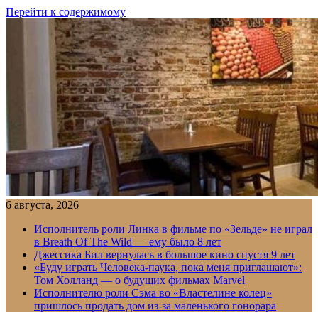
Перейти к содержимому
6 августа, 2026
Исполнитель роли Линка в фильме по «Зельде» не играл
в Breath Of The Wild — ему было 8 лет
Джессика Бил вернулась в большое кино спустя 9 лет
«Буду играть Человека-паука, пока меня приглашают»:
Том Холланд — о будущих фильмах Marvel
Исполнителю роли Сэма во «Властелине колец»
пришлось продать дом из-за маленького гонорара