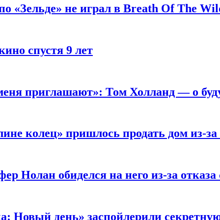
 «Зельде» не играл в Breath Of The Wil
кино спустя 9 лет
 меня приглашают»: Том Холланд — о бу
ине колец» пришлось продать дом из-за
ер Нолан обиделся на него из-за отказа
ка: Новый день» заспойлерили секретну