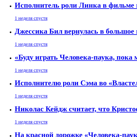
Исполнитель роли Линка в фильме по
1 неделя спустя
Джессика Бил вернулась в большое 
1 неделя спустя
«Буду играть Человека-паука, пока
1 неделя спустя
Исполнителю роли Сэма во «Властел
1 неделя спустя
Николас Кейдж считает, что Кристоф
1 неделя спустя
На красной дорожке «Человека-пау