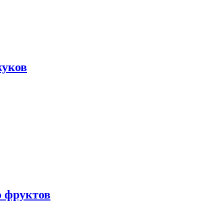
жуков
о фруктов