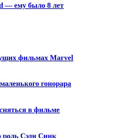
d — ему было 8 лет
дущих фильмах Marvel
 маленького гонорара
 сняться в фильме
ю роль Сэди Синк