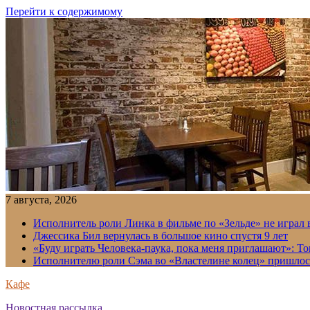
Перейти к содержимому
7 августа, 2026
Исполнитель роли Линка в фильме по «Зельде» не играл в
Джессика Бил вернулась в большое кино спустя 9 лет
«Буду играть Человека-паука, пока меня приглашают»: Т
Исполнителю роли Сэма во «Властелине колец» пришлось
Кафе
Новостная рассылка