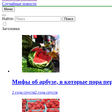
Случайные новости
Меню
Найти:
Заголовки
Мифы об арбузе, в которые пора пе
2 года спустя
2 года спустя