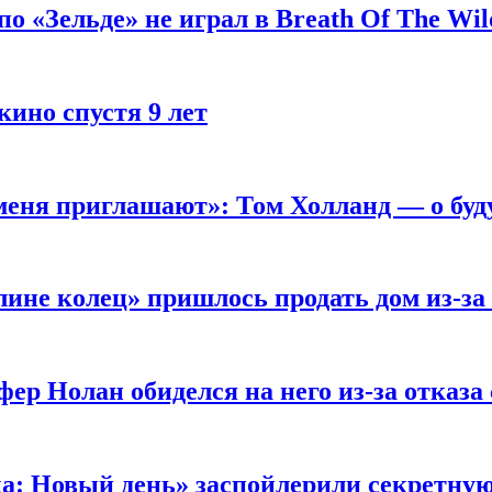
 «Зельде» не играл в Breath Of The Wil
кино спустя 9 лет
 меня приглашают»: Том Холланд — о бу
ине колец» пришлось продать дом из-за
ер Нолан обиделся на него из-за отказа
ка: Новый день» заспойлерили секретну