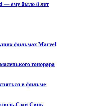
d — ему было 8 лет
дущих фильмах Marvel
 маленького гонорара
 сняться в фильме
ю роль Сэди Синк