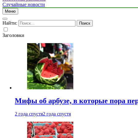
Случайные новости
Меню
Найти:
Заголовки
Мифы об арбузе, в которые пора пе
2 года спустя
2 года спустя