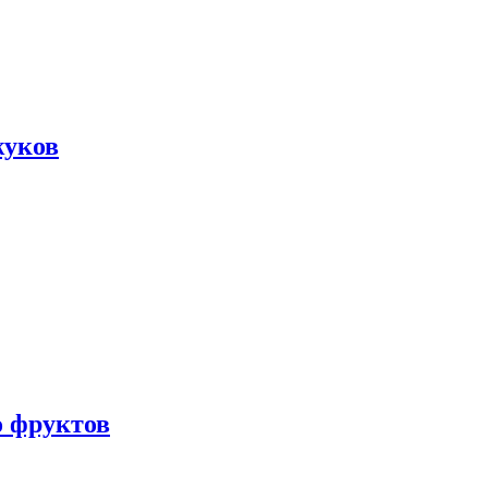
жуков
о фруктов