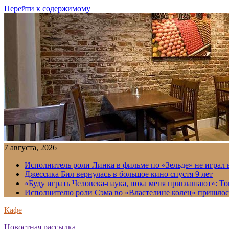
Перейти к содержимому
7 августа, 2026
Исполнитель роли Линка в фильме по «Зельде» не играл в
Джессика Бил вернулась в большое кино спустя 9 лет
«Буду играть Человека-паука, пока меня приглашают»: Т
Исполнителю роли Сэма во «Властелине колец» пришлось
Кафе
Новостная рассылка