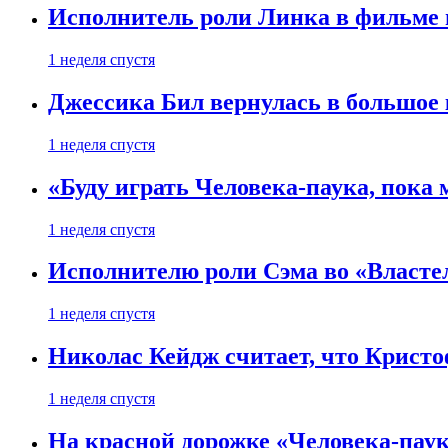
Исполнитель роли Линка в фильме по
1 неделя спустя
Джессика Бил вернулась в большое 
1 неделя спустя
«Буду играть Человека-паука, пока
1 неделя спустя
Исполнителю роли Сэма во «Властел
1 неделя спустя
Николас Кейдж считает, что Кристоф
1 неделя спустя
На красной дорожке «Человека-пау