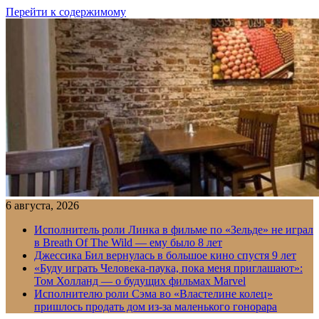
Перейти к содержимому
6 августа, 2026
Исполнитель роли Линка в фильме по «Зельде» не играл
в Breath Of The Wild — ему было 8 лет
Джессика Бил вернулась в большое кино спустя 9 лет
«Буду играть Человека-паука, пока меня приглашают»:
Том Холланд — о будущих фильмах Marvel
Исполнителю роли Сэма во «Властелине колец»
пришлось продать дом из-за маленького гонорара