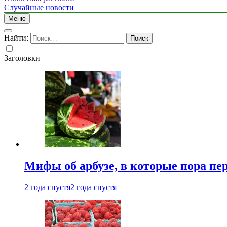
Случайные новости
Меню
Найти:
Заголовки
Мифы об арбузе, в которые пора пе
2 года спустя
2 года спустя