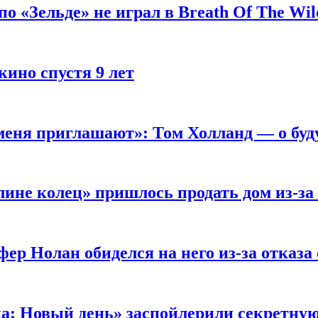
 «Зельде» не играл в Breath Of The Wil
кино спустя 9 лет
 меня приглашают»: Том Холланд — о бу
ине колец» пришлось продать дом из-за
ер Нолан обиделся на него из-за отказа
ка: Новый день» заспойлерили секретну