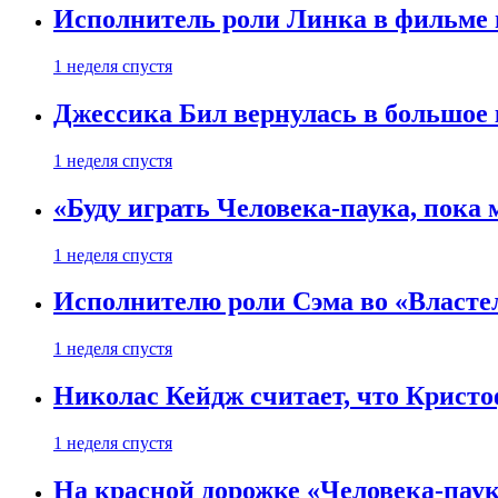
Исполнитель роли Линка в фильме по
1 неделя спустя
Джессика Бил вернулась в большое 
1 неделя спустя
«Буду играть Человека-паука, пока
1 неделя спустя
Исполнителю роли Сэма во «Властел
1 неделя спустя
Николас Кейдж считает, что Кристоф
1 неделя спустя
На красной дорожке «Человека-пау