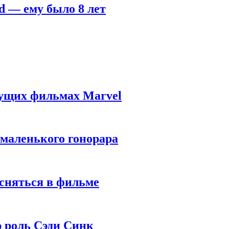
d — ему было 8 лет
дущих фильмах Marvel
 маленького гонорара
 сняться в фильме
ю роль Сэди Синк