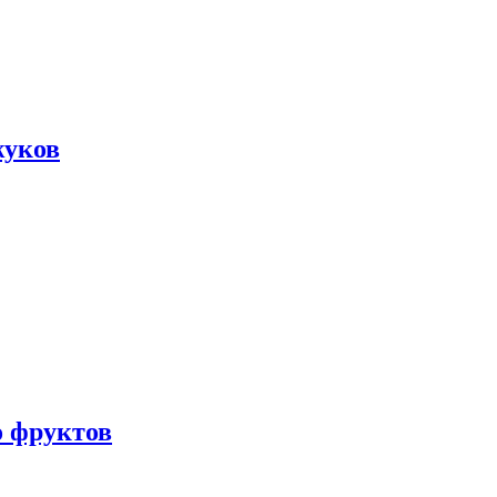
жуков
о фруктов