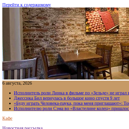
Перейти к содержимому
6 августа, 2026
Исполнитель роли Линка в фильме по «Зельде» не играл в
Джессика Бил вернулась в большое кино спустя 9 лет
«Буду играть Человека-паука, пока меня приглашают»: Т
Исполнителю роли Сэма во «Властелине колец» пришлось
Кафе
Новостная рассылка