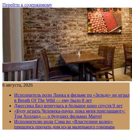
Перейти к содержимому
6 августа, 2026
Исполнитель роли Линка в фильме по «Зельде» не играл
в Breath Of The Wild — ему было 8 лет
Джессика Бил вернулась в большое кино спустя 9 лет
«Буду играть Человека-паука, пока меня приглашают»:
Том Холланд — о будущих фильмах Marvel
Исполнителю роли Сэма во «Властелине колец»
пришлось продать дом из-за маленького гонорара