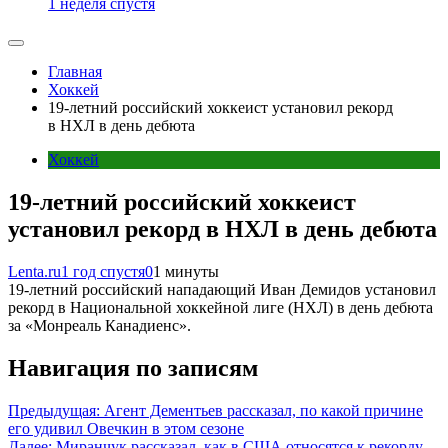
1 неделя спустя
Главная
Хоккей
19-летний российский хоккеист установил рекорд
в НХЛ в день дебюта
Хоккей
19-летний российский хоккеист
установил рекорд в НХЛ в день дебюта
Lenta.ru
1 год спустя
0
1 минуты
19-летний российский нападающий Иван Демидов установил
рекорд в Национальной хоккейной лиге (НХЛ) в день дебюта
за «Монреаль Канадиенс».
Навигация по записям
Предыдущая:
Агент Дементьев рассказал, по какой причине
его удивил Овечкин в этом сезоне
Далее:
Миранчук рассказал, как в США относятся к рекорду