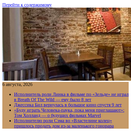
Перейти к содержимому
6 августа, 2026
Исполнитель роли Линка в фильме по «Зельде» не играл
в Breath Of The Wild — ему было 8 лет
Джессика Бил вернулась в большое кино спустя 9 лет
«Буду играть Человека-паука, пока меня приглашают»:
Том Холланд — о будущих фильмах Marvel
Исполнителю роли Сэма во «Властелине колец»
пришлось продать дом из-за маленького гонорара