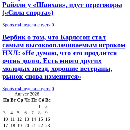
Райлли у «Шанхая», идут переговоры
(«Сила спорта»)
Sports.ru
4 недели спустя
0
Вербик о том, что Карлссон стал
самым высокооплачиваемым игроком
НХЛ: «Не думаю, что это продлится
очень долго. Есть много других
молодых звезд, хорошие ветераны,
рынок снова изменится»
Sports.ru
4 недели спустя
0
Август 2026
Пн
Вт
Ср
Чт
Пт
Сб
Вс
1
2
3
4
5
6
7
8
9
10
11
12
13
14
15
16
17
18
19
20
21
22
23