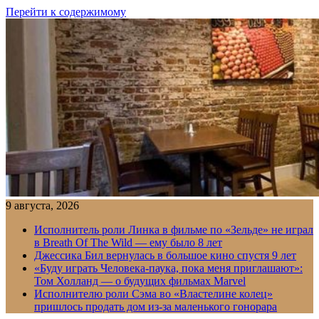
Перейти к содержимому
9 августа, 2026
Исполнитель роли Линка в фильме по «Зельде» не играл
в Breath Of The Wild — ему было 8 лет
Джессика Бил вернулась в большое кино спустя 9 лет
«Буду играть Человека-паука, пока меня приглашают»:
Том Холланд — о будущих фильмах Marvel
Исполнителю роли Сэма во «Властелине колец»
пришлось продать дом из-за маленького гонорара