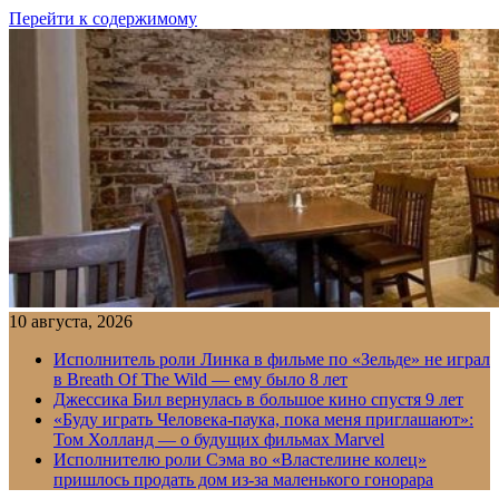
Перейти к содержимому
10 августа, 2026
Исполнитель роли Линка в фильме по «Зельде» не играл
в Breath Of The Wild — ему было 8 лет
Джессика Бил вернулась в большое кино спустя 9 лет
«Буду играть Человека-паука, пока меня приглашают»:
Том Холланд — о будущих фильмах Marvel
Исполнителю роли Сэма во «Властелине колец»
пришлось продать дом из-за маленького гонорара