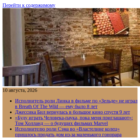
Перейти к содержимому
10 августа, 2026
Исполнитель роли Линка в фильме по «Зельде» не играл
в Breath Of The Wild — ему было 8 лет
Джессика Бил вернулась в большое кино спустя 9 лет
«Буду играть Человека-паука, пока меня приглашают»:
Том Холланд — о будущих фильмах Marvel
Исполнителю роли Сэма во «Властелине колец»
пришлось продать дом из-за маленького гонорара