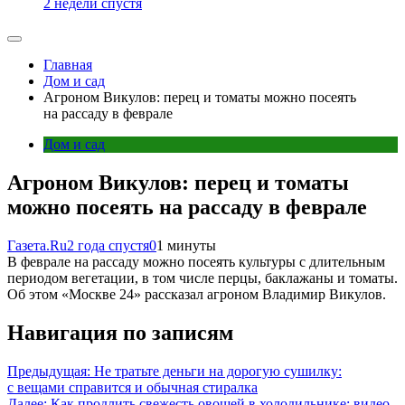
2 недели спустя
Главная
Дом и сад
Агроном Викулов: перец и томаты можно посеять
на рассаду в феврале
Дом и сад
Агроном Викулов: перец и томаты
можно посеять на рассаду в феврале
Газета.Ru
2 года спустя
0
1 минуты
В феврале на рассаду можно посеять культуры с длительным
периодом вегетации, в том числе перцы, баклажаны и томаты.
Об этом «Москве 24» рассказал агроном Владимир Викулов.
Навигация по записям
Предыдущая:
Не тратьте деньги на дорогую сушилку:
с вещами справится и обычная стиралка
Далее:
Как продлить свежесть овощей в холодильнике: видео