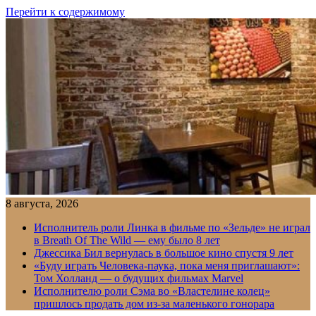
Перейти к содержимому
8 августа, 2026
Исполнитель роли Линка в фильме по «Зельде» не играл
в Breath Of The Wild — ему было 8 лет
Джессика Бил вернулась в большое кино спустя 9 лет
«Буду играть Человека-паука, пока меня приглашают»:
Том Холланд — о будущих фильмах Marvel
Исполнителю роли Сэма во «Властелине колец»
пришлось продать дом из-за маленького гонорара