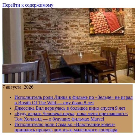
Перейти к содержимому
7 августа, 2026
Исполнитель роли Линка в фильме по «Зельде» не играл
в Breath Of The Wild — ему было 8 лет
Джессика Бил вернулась в большое кино спустя 9 лет
«Буду играть Человека-паука, пока меня приглашают»:
Том Холланд — о будущих фильмах Marvel
Исполнителю роли Сэма во «Властелине колец»
пришлось продать дом из-за маленького гонорара