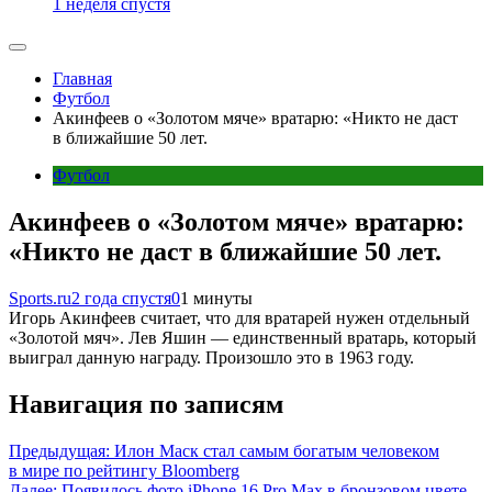
1 неделя спустя
Главная
Футбол
Акинфеев о «Золотом мяче» вратарю: «Никто не даст
в ближайшие 50 лет.
Футбол
Акинфеев о «Золотом мяче» вратарю:
«Никто не даст в ближайшие 50 лет.
Sports.ru
2 года спустя
0
1 минуты
Игорь Акинфеев считает, что для вратарей нужен отдельный
«Золотой мяч». Лев Яшин — единственный вратарь, который
выиграл данную награду. Произошло это в 1963 году.
Навигация по записям
Предыдущая:
Илон Маск стал самым богатым человеком
в мире по рейтингу Bloomberg
Далее:
Появилось фото iPhone 16 Pro Max в бронзовом цвете