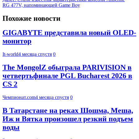
RG 477V, напоминающей Game Boy
Похожие новости
GIGABYTE представила новый OLED-
монитор
It-world
4 месяца спустя
0
The MongolZ обыграла PARIVISION в
четвертьфинале PGL Bucharest 2026 в
CS 2
Чемпионат.com
4 месяца спустя
0
В Татарстане на реках Шошма, Меша,
Иж и Вятка произошел резкий подъем
воды