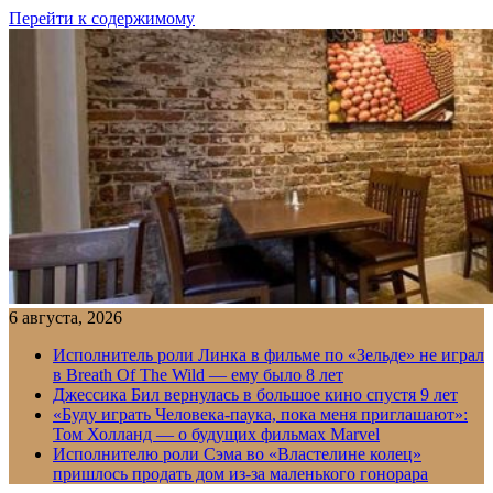
Перейти к содержимому
6 августа, 2026
Исполнитель роли Линка в фильме по «Зельде» не играл
в Breath Of The Wild — ему было 8 лет
Джессика Бил вернулась в большое кино спустя 9 лет
«Буду играть Человека-паука, пока меня приглашают»:
Том Холланд — о будущих фильмах Marvel
Исполнителю роли Сэма во «Властелине колец»
пришлось продать дом из-за маленького гонорара