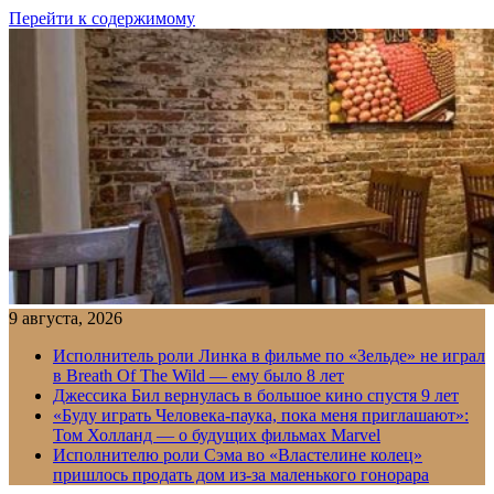
Перейти к содержимому
9 августа, 2026
Исполнитель роли Линка в фильме по «Зельде» не играл
в Breath Of The Wild — ему было 8 лет
Джессика Бил вернулась в большое кино спустя 9 лет
«Буду играть Человека-паука, пока меня приглашают»:
Том Холланд — о будущих фильмах Marvel
Исполнителю роли Сэма во «Властелине колец»
пришлось продать дом из-за маленького гонорара