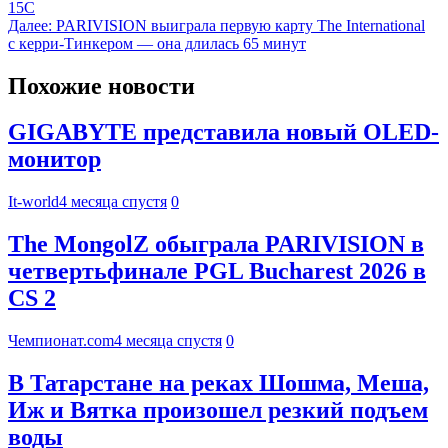
15C
Далее:
PARIVISION выиграла первую карту The International
с керри-Тинкером — она длилась 65 минут
Похожие новости
GIGABYTE представила новый OLED-
монитор
It-world
4 месяца спустя
0
The MongolZ обыграла PARIVISION в
четвертьфинале PGL Bucharest 2026 в
CS 2
Чемпионат.com
4 месяца спустя
0
В Татарстане на реках Шошма, Меша,
Иж и Вятка произошел резкий подъем
воды