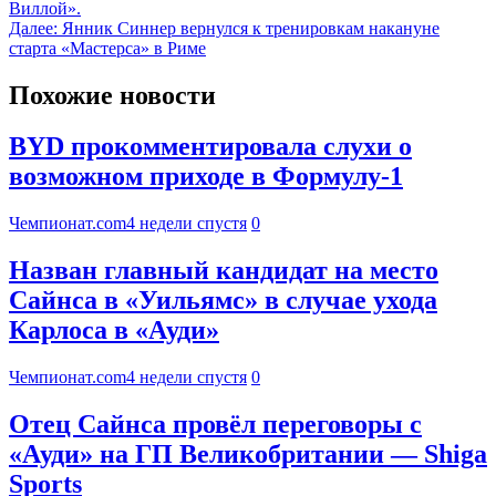
Виллой».
Далее:
Янник Синнер вернулся к тренировкам накануне
старта «Мастерса» в Риме
Похожие новости
BYD прокомментировала слухи о
возможном приходе в Формулу-1
Чемпионат.com
4 недели спустя
0
Назван главный кандидат на место
Сайнса в «Уильямс» в случае ухода
Карлоса в «Ауди»
Чемпионат.com
4 недели спустя
0
Отец Сайнса провёл переговоры с
«Ауди» на ГП Великобритании — Shiga
Sports