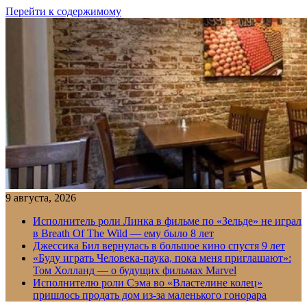
Перейти к содержимому
9 августа, 2026
Исполнитель роли Линка в фильме по «Зельде» не играл
в Breath Of The Wild — ему было 8 лет
Джессика Бил вернулась в большое кино спустя 9 лет
«Буду играть Человека-паука, пока меня приглашают»:
Том Холланд — о будущих фильмах Marvel
Исполнителю роли Сэма во «Властелине колец»
пришлось продать дом из-за маленького гонорара