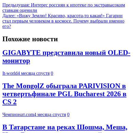
Предыдущая:
Интерес россиян к ипотеке по экстравысоким
ставкам оценили
Далее:
«Вижу Землю! Красиво, красота-то какая!» Гагарин
стал первым человеком в космосе. Почему выбрали именно
его?
Похожие новости
GIGABYTE представила новый OLED-
монитор
It-world
4 месяца спустя
0
The MongolZ обыграла PARIVISION в
четвертьфинале PGL Bucharest 2026 в
CS 2
Чемпионат.com
4 месяца спустя
0
В Татарстане на реках Шошма, Меша,