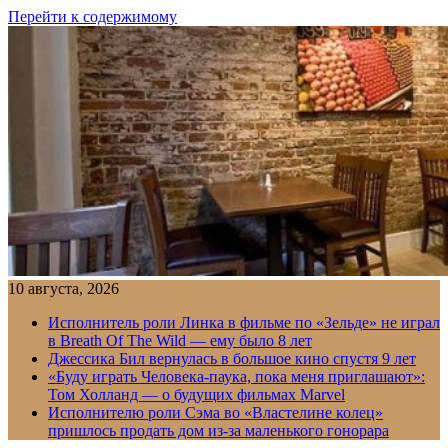
Перейти к содержимому
10 августа, 2026
Исполнитель роли Линка в фильме по «Зельде» не играл
в Breath Of The Wild — ему было 8 лет
Джессика Бил вернулась в большое кино спустя 9 лет
«Буду играть Человека-паука, пока меня приглашают»:
Том Холланд — о будущих фильмах Marvel
Исполнителю роли Сэма во «Властелине колец»
пришлось продать дом из-за маленького гонорара