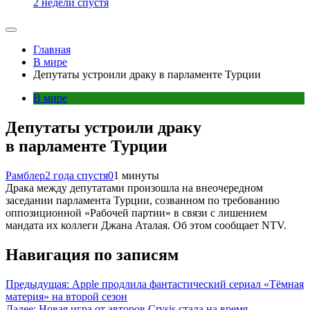
2 недели спустя
Главная
В мире
Депутаты устроили драку в парламенте Турции
В мире
Депутаты устроили драку
в парламенте Турции
Рамблер
2 года спустя
0
1 минуты
Драка между депутатами произошла на внеочередном
заседании парламента Турции, созванном по требованию
оппозиционной «Рабочей партии» в связи с лишением
мандата их коллеги Джана Аталая. Об этом сообщает NTV.
Навигация по записям
Предыдущая:
Apple продлила фантастический сериал «Тёмная
материя» на второй сезон
Далее:
Новая игра от авторов Crysis стала на время