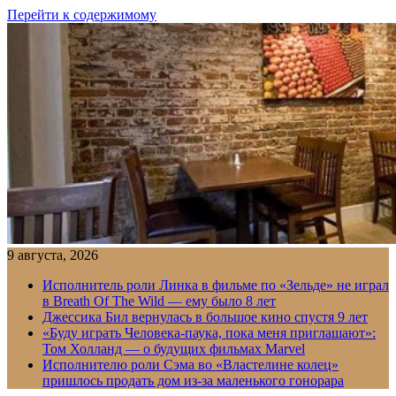
Перейти к содержимому
9 августа, 2026
Исполнитель роли Линка в фильме по «Зельде» не играл
в Breath Of The Wild — ему было 8 лет
Джессика Бил вернулась в большое кино спустя 9 лет
«Буду играть Человека-паука, пока меня приглашают»:
Том Холланд — о будущих фильмах Marvel
Исполнителю роли Сэма во «Властелине колец»
пришлось продать дом из-за маленького гонорара