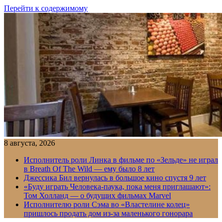
Перейти к содержимому
8 августа, 2026
Исполнитель роли Линка в фильме по «Зельде» не играл
в Breath Of The Wild — ему было 8 лет
Джессика Бил вернулась в большое кино спустя 9 лет
«Буду играть Человека-паука, пока меня приглашают»:
Том Холланд — о будущих фильмах Marvel
Исполнителю роли Сэма во «Властелине колец»
пришлось продать дом из-за маленького гонорара