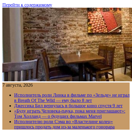
Перейти к содержимому
7 августа, 2026
Исполнитель роли Линка в фильме по «Зельде» не играл
в Breath Of The Wild — ему было 8 лет
Джессика Бил вернулась в большое кино спустя 9 лет
«Буду играть Человека-паука, пока меня приглашают»:
Том Холланд — о будущих фильмах Marvel
Исполнителю роли Сэма во «Властелине колец»
пришлось продать дом из-за маленького гонорара