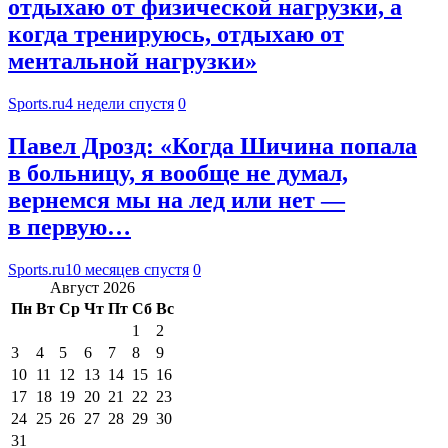
отдыхаю от физической нагрузки, а
когда тренируюсь, отдыхаю от
ментальной нагрузки»
Sports.ru
4 недели спустя
0
Павел Дрозд: «Когда Шичина попала
в больницу, я вообще не думал,
вернемся мы на лед или нет —
в первую…
Sports.ru
10 месяцев спустя
0
Август 2026
Пн
Вт
Ср
Чт
Пт
Сб
Вс
1
2
3
4
5
6
7
8
9
10
11
12
13
14
15
16
17
18
19
20
21
22
23
24
25
26
27
28
29
30
31