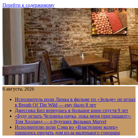
Перейти к содержимому
6 августа, 2026
Исполнитель роли Линка в фильме по «Зельде» не играл
в Breath Of The Wild — ему было 8 лет
Джессика Бил вернулась в большое кино спустя 9 лет
«Буду играть Человека-паука, пока меня приглашают»:
Том Холланд — о будущих фильмах Marvel
Исполнителю роли Сэма во «Властелине колец»
пришлось продать дом из-за маленького гонорара