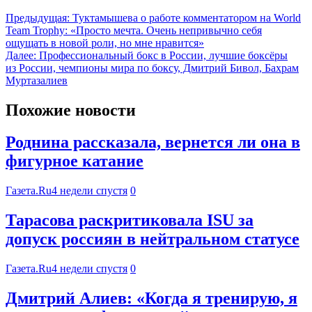
Предыдущая:
Туктамышева о работе комментатором на World
Team Trophy: «Просто мечта. Очень непривычно себя
ощущать в новой роли, но мне нравится»
Далее:
Профессиональный бокс в России, лучшие боксёры
из России, чемпионы мира по боксу, Дмитрий Бивол, Бахрам
Муртазалиев
Похожие новости
Роднина рассказала, вернется ли она в
фигурное катание
Газета.Ru
4 недели спустя
0
Тарасова раскритиковала ISU за
допуск россиян в нейтральном статусе
Газета.Ru
4 недели спустя
0
Дмитрий Алиев: «Когда я тренирую, я