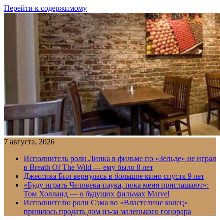
Перейти к содержимому
7 августа, 2026
Исполнитель роли Линка в фильме по «Зельде» не играл
в Breath Of The Wild — ему было 8 лет
Джессика Бил вернулась в большое кино спустя 9 лет
«Буду играть Человека-паука, пока меня приглашают»:
Том Холланд — о будущих фильмах Marvel
Исполнителю роли Сэма во «Властелине колец»
пришлось продать дом из-за маленького гонорара