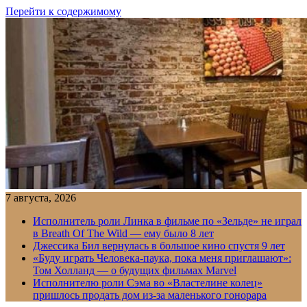
Перейти к содержимому
7 августа, 2026
Исполнитель роли Линка в фильме по «Зельде» не играл
в Breath Of The Wild — ему было 8 лет
Джессика Бил вернулась в большое кино спустя 9 лет
«Буду играть Человека-паука, пока меня приглашают»:
Том Холланд — о будущих фильмах Marvel
Исполнителю роли Сэма во «Властелине колец»
пришлось продать дом из-за маленького гонорара