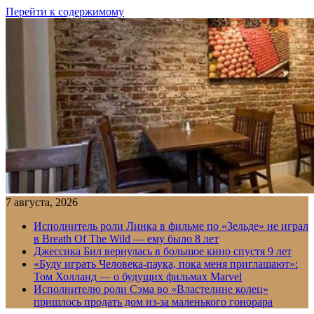
Перейти к содержимому
7 августа, 2026
Исполнитель роли Линка в фильме по «Зельде» не играл
в Breath Of The Wild — ему было 8 лет
Джессика Бил вернулась в большое кино спустя 9 лет
«Буду играть Человека-паука, пока меня приглашают»:
Том Холланд — о будущих фильмах Marvel
Исполнителю роли Сэма во «Властелине колец»
пришлось продать дом из-за маленького гонорара