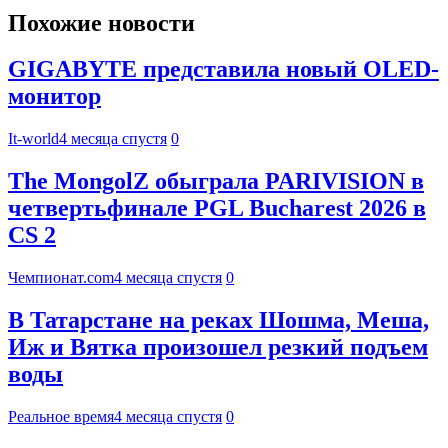
Похожие новости
GIGABYTE представила новый OLED-
монитор
It-world
4 месяца спустя
0
The MongolZ обыграла PARIVISION в
четвертьфинале PGL Bucharest 2026 в
CS 2
Чемпионат.com
4 месяца спустя
0
В Татарстане на реках Шошма, Меша,
Иж и Вятка произошел резкий подъем
воды
Реальное время
4 месяца спустя
0