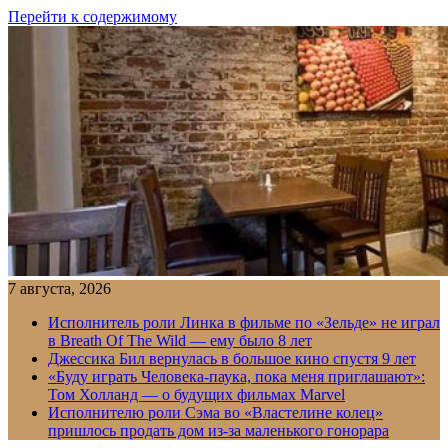
Перейти к содержимому
7 августа, 2026
Исполнитель роли Линка в фильме по «Зельде» не играл
в Breath Of The Wild — ему было 8 лет
Джессика Бил вернулась в большое кино спустя 9 лет
«Буду играть Человека-паука, пока меня приглашают»:
Том Холланд — о будущих фильмах Marvel
Исполнителю роли Сэма во «Властелине колец»
пришлось продать дом из-за маленького гонорара