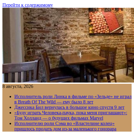
Перейти к содержимому
8 августа, 2026
Исполнитель роли Линка в фильме по «Зельде» не играл
в Breath Of The Wild — ему было 8 лет
Джессика Бил вернулась в большое кино спустя 9 лет
«Буду играть Человека-паука, пока меня приглашают»:
Том Холланд — о будущих фильмах Marvel
Исполнителю роли Сэма во «Властелине колец»
пришлось продать дом из-за маленького гонорара