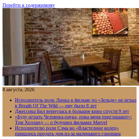
Перейти к содержимому
8 августа, 2026
Исполнитель роли Линка в фильме по «Зельде» не играл
в Breath Of The Wild — ему было 8 лет
Джессика Бил вернулась в большое кино спустя 9 лет
«Буду играть Человека-паука, пока меня приглашают»:
Том Холланд — о будущих фильмах Marvel
Исполнителю роли Сэма во «Властелине колец»
пришлось продать дом из-за маленького гонорара