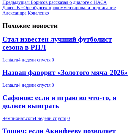
Предыдущая:
Борисов рассказал о диалоге с НАСА
Далее:
В «Оренбурге» прокомментировали подписание
Александра Коваленко
Похожие новости
Стал известен лучший футболист
сезона в РПЛ
Lenta.ru
4 недели спустя
0
Назван фаворит «Золотого мяча-2026»
Lenta.ru
4 недели спустя
0
Сафонов: если я играю во что-то, я
должен выиграть
Чемпионат.com
4 недели спустя
0
Тошич: если Акинфееву позволяет