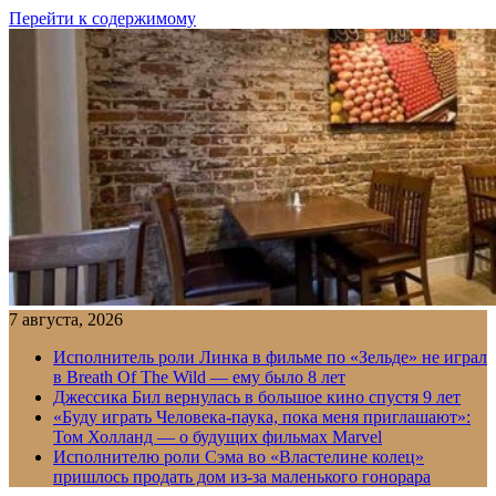
Перейти к содержимому
7 августа, 2026
Исполнитель роли Линка в фильме по «Зельде» не играл
в Breath Of The Wild — ему было 8 лет
Джессика Бил вернулась в большое кино спустя 9 лет
«Буду играть Человека-паука, пока меня приглашают»:
Том Холланд — о будущих фильмах Marvel
Исполнителю роли Сэма во «Властелине колец»
пришлось продать дом из-за маленького гонорара