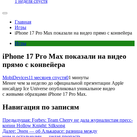
1 неделя спустя
Главная
Игры
iPhone 17 Pro Max показали на видео прямо с конвейера
Игры
iPhone 17 Pro Max показали на видео
прямо с конвейера
MobiDevices
11 месяцев спустя
0
1 минуты
Менее чем за неделю до официальной презентации Apple
инсайдер Ice Universe опубликовал уникальное видео
с живыми образцами iPhone 17 Pro Max.
Навигация по записям
Предыдущая:
Forbes: Team Cherry не дала журналистам пресс-
копии Hollow Knight: Silksong
Далее:
Энен — об Алькарасе: разница между
ним и остальными — целая пропасть