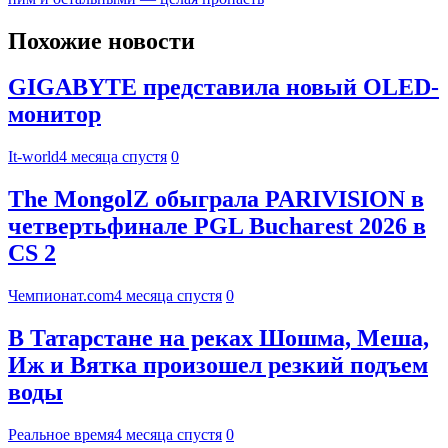
Похожие новости
GIGABYTE представила новый OLED-
монитор
It-world
4 месяца спустя
0
The MongolZ обыграла PARIVISION в
четвертьфинале PGL Bucharest 2026 в
CS 2
Чемпионат.com
4 месяца спустя
0
В Татарстане на реках Шошма, Меша,
Иж и Вятка произошел резкий подъем
воды
Реальное время
4 месяца спустя
0