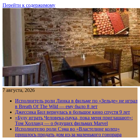
Перейти к содержимому
7 августа, 2026
Исполнитель роли Линка в фильме по «Зельде» не играл
в Breath Of The Wild — ему было 8 лет
Джессика Бил вернулась в большое кино спустя 9 лет
«Буду играть Человека-паука, пока меня приглашают»:
Том Холланд — о будущих фильмах Marvel
Исполнителю роли Сэма во «Властелине колец»
пришлось продать дом из-за маленького гонорара