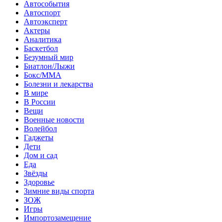
Автособытия
Автоспорт
Автоэксперт
Актеры
Аналитика
Баскетбол
Безумный мир
Биатлон/Лыжи
Бокс/MMA
Болезни и лекарства
В мире
В России
Вещи
Военные новости
Волейбол
Гаджеты
Дети
Дом и сад
Еда
Звёзды
Здоровье
Зимние виды спорта
ЗОЖ
Игры
Импортозамещение