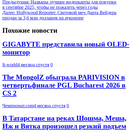
Предыдущая:
Названы лучшие видеокарты для покупки
в сентябре 2025, чтобы не пожалеть через годы
Далее:
Hollywood Reporter: Световой меч Дарта Вейдера
продан за 3,6 млн долларов на аукционе
Похожие новости
GIGABYTE представила новый OLED-
монитор
It-world
4 месяца спустя
0
The MongolZ обыграла PARIVISION в
четвертьфинале PGL Bucharest 2026 в
CS 2
Чемпионат.com
4 месяца спустя
0
В Татарстане на реках Шошма, Меша,
Иж и Вятка произошел резкий подъем