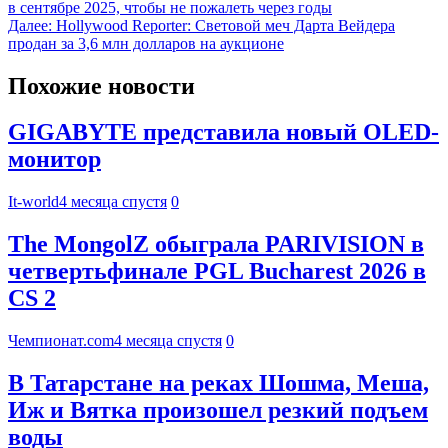
в сентябре 2025, чтобы не пожалеть через годы
Далее:
Hollywood Reporter: Световой меч Дарта Вейдера
продан за 3,6 млн долларов на аукционе
Похожие новости
GIGABYTE представила новый OLED-
монитор
It-world
4 месяца спустя
0
The MongolZ обыграла PARIVISION в
четвертьфинале PGL Bucharest 2026 в
CS 2
Чемпионат.com
4 месяца спустя
0
В Татарстане на реках Шошма, Меша,
Иж и Вятка произошел резкий подъем
воды