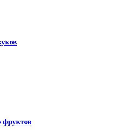
жуков
о фруктов