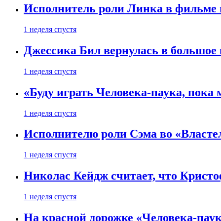
Исполнитель роли Линка в фильме по
1 неделя спустя
Джессика Бил вернулась в большое 
1 неделя спустя
«Буду играть Человека-паука, пока
1 неделя спустя
Исполнителю роли Сэма во «Властел
1 неделя спустя
Николас Кейдж считает, что Кристоф
1 неделя спустя
На красной дорожке «Человека-пау