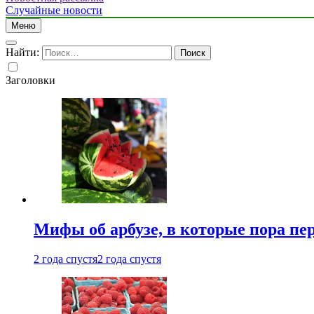
Случайные новости
Меню
Найти:
Заголовки
Мифы об арбузе, в которые пора пе
2 года спустя
2 года спустя