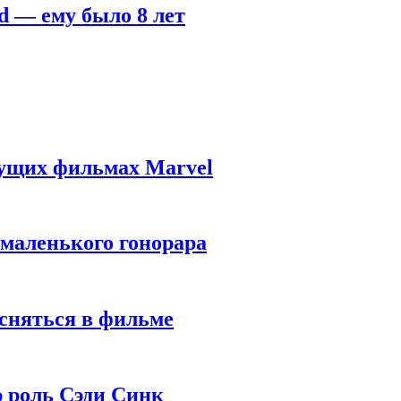
d — ему было 8 лет
дущих фильмах Marvel
 маленького гонорара
 сняться в фильме
ю роль Сэди Синк