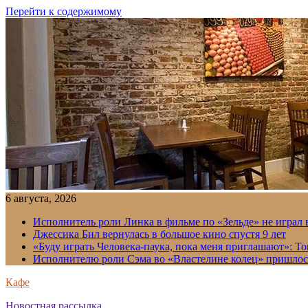
Перейти к содержимому
6 августа, 2026
Исполнитель роли Линка в фильме по «Зельде» не играл в
Джессика Бил вернулась в большое кино спустя 9 лет
«Буду играть Человека-паука, пока меня приглашают»: Т
Исполнителю роли Сэма во «Властелине колец» пришлось
Кафе
Новостная рассылка