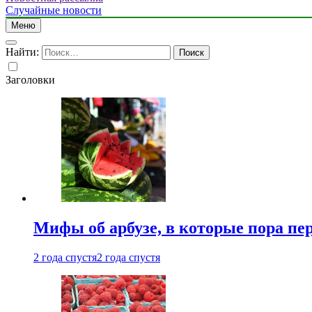
Случайные новости
Меню
Найти:
Заголовки
Мифы об арбузе, в которые пора пе
2 года спустя
2 года спустя