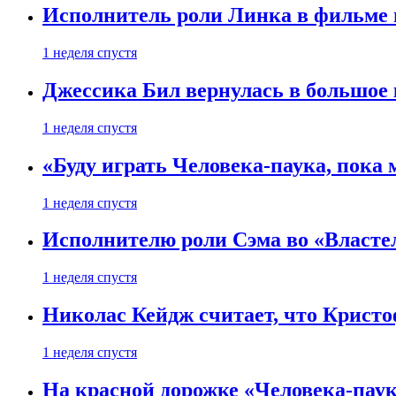
Исполнитель роли Линка в фильме по
1 неделя спустя
Джессика Бил вернулась в большое 
1 неделя спустя
«Буду играть Человека-паука, пока
1 неделя спустя
Исполнителю роли Сэма во «Властел
1 неделя спустя
Николас Кейдж считает, что Кристоф
1 неделя спустя
На красной дорожке «Человека-пау