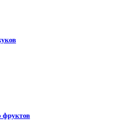
жуков
о фруктов