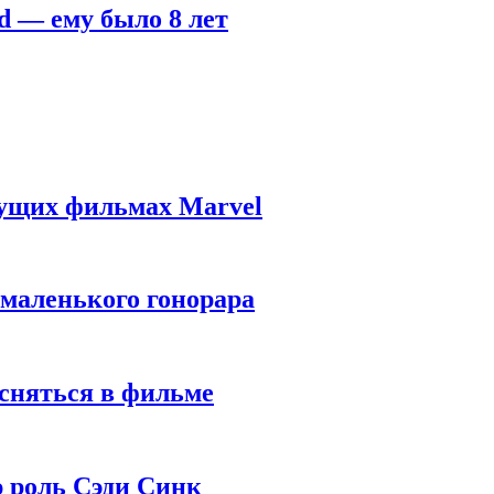
d — ему было 8 лет
дущих фильмах Marvel
 маленького гонорара
 сняться в фильме
ю роль Сэди Синк