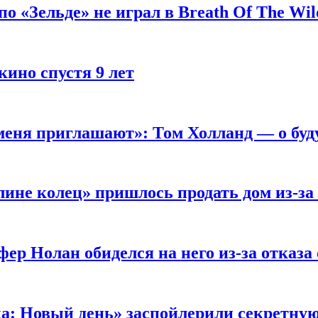
 «Зельде» не играл в Breath Of The Wil
кино спустя 9 лет
 меня приглашают»: Том Холланд — о бу
ине колец» пришлось продать дом из-за
ер Нолан обиделся на него из-за отказа
ка: Новый день» заспойлерили секретну