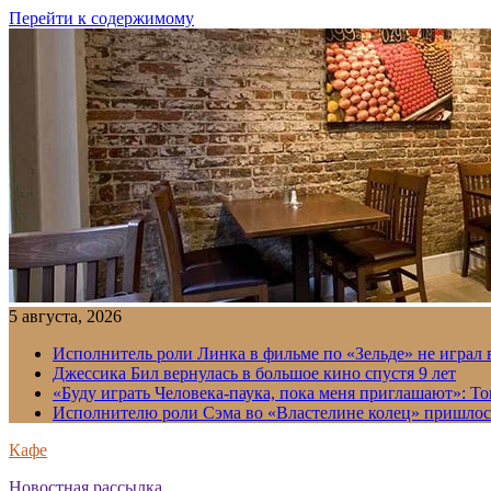
Перейти к содержимому
5 августа, 2026
Исполнитель роли Линка в фильме по «Зельде» не играл в
Джессика Бил вернулась в большое кино спустя 9 лет
«Буду играть Человека-паука, пока меня приглашают»: Т
Исполнителю роли Сэма во «Властелине колец» пришлось
Кафе
Новостная рассылка