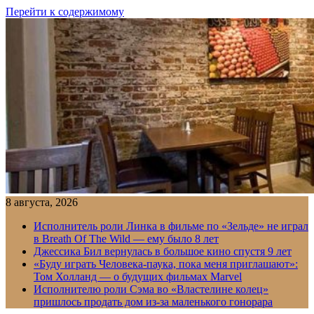
Перейти к содержимому
8 августа, 2026
Исполнитель роли Линка в фильме по «Зельде» не играл
в Breath Of The Wild — ему было 8 лет
Джессика Бил вернулась в большое кино спустя 9 лет
«Буду играть Человека-паука, пока меня приглашают»:
Том Холланд — о будущих фильмах Marvel
Исполнителю роли Сэма во «Властелине колец»
пришлось продать дом из-за маленького гонорара