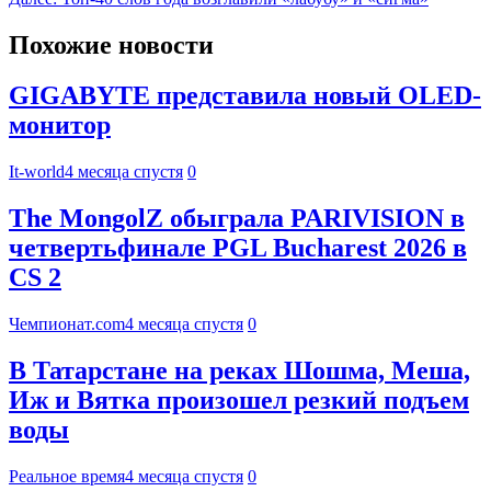
Похожие новости
GIGABYTE представила новый OLED-
монитор
It-world
4 месяца спустя
0
The MongolZ обыграла PARIVISION в
четвертьфинале PGL Bucharest 2026 в
CS 2
Чемпионат.com
4 месяца спустя
0
В Татарстане на реках Шошма, Меша,
Иж и Вятка произошел резкий подъем
воды
Реальное время
4 месяца спустя
0