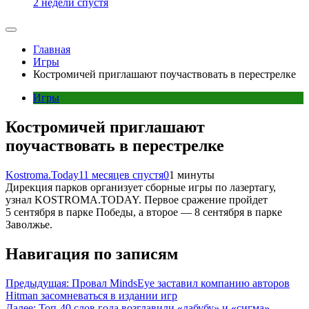
2 недели спустя
Главная
Игры
Костромичей приглашают поучаствовать в перестрелке
Игры
Костромичей приглашают
поучаствовать в перестрелке
Kostroma.Today
11 месяцев спустя
0
1 минуты
Дирекция парков организует сборные игры по лазертагу,
узнал KOSTROMA.TODAY. Первое сражение пройдет
5 сентября в парке Победы, а второе — 8 сентября в парке
Заволжье.
Навигация по записям
Предыдущая:
Провал MindsEye заставил компанию авторов
Hitman засомневаться в издании игр
Далее:
Топ-40 слов года возглавили «лабубу» и «сигма»