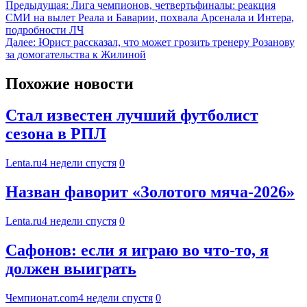
Предыдущая:
Лига чемпионов, четвертьфиналы: реакция
СМИ на вылет Реала и Баварии, похвала Арсенала и Интера,
подробности ЛЧ
Далее:
Юрист рассказал, что может грозить тренеру Розанову
за домогательства к Жилиной
Похожие новости
Стал известен лучший футболист
сезона в РПЛ
Lenta.ru
4 недели спустя
0
Назван фаворит «Золотого мяча-2026»
Lenta.ru
4 недели спустя
0
Сафонов: если я играю во что-то, я
должен выиграть
Чемпионат.com
4 недели спустя
0