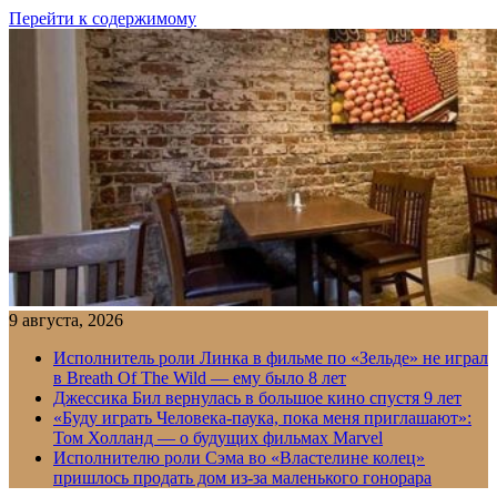
Перейти к содержимому
9 августа, 2026
Исполнитель роли Линка в фильме по «Зельде» не играл
в Breath Of The Wild — ему было 8 лет
Джессика Бил вернулась в большое кино спустя 9 лет
«Буду играть Человека-паука, пока меня приглашают»:
Том Холланд — о будущих фильмах Marvel
Исполнителю роли Сэма во «Властелине колец»
пришлось продать дом из-за маленького гонорара