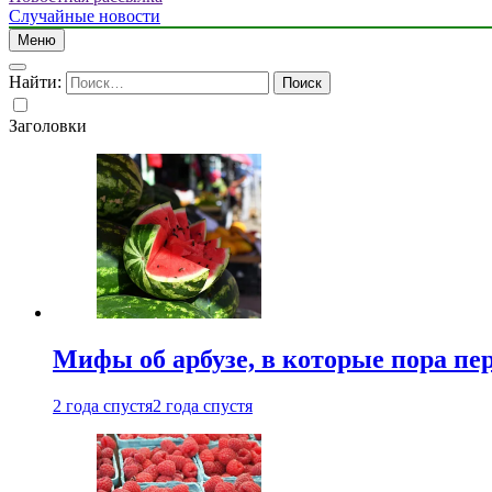
Случайные новости
Меню
Найти:
Заголовки
Мифы об арбузе, в которые пора пе
2 года спустя
2 года спустя