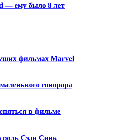
d — ему было 8 лет
дущих фильмах Marvel
 маленького гонорара
 сняться в фильме
ю роль Сэди Синк