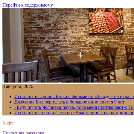
Перейти к содержимому
8 августа, 2026
Исполнитель роли Линка в фильме по «Зельде» не играл в
Джессика Бил вернулась в большое кино спустя 9 лет
«Буду играть Человека-паука, пока меня приглашают»: Т
Исполнителю роли Сэма во «Властелине колец» пришлось
Кафе
Новостная рассылка