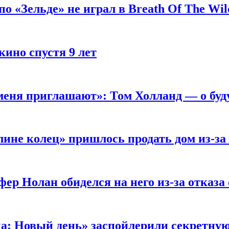
 «Зельде» не играл в Breath Of The Wil
кино спустя 9 лет
 меня приглашают»: Том Холланд — о бу
ине колец» пришлось продать дом из-за
ер Нолан обиделся на него из-за отказа
ка: Новый день» заспойлерили секретну