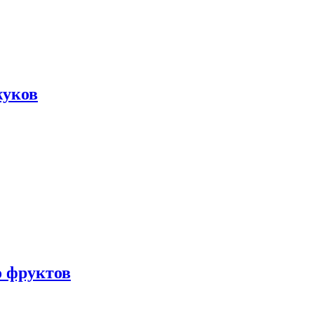
жуков
о фруктов