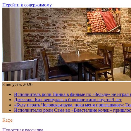
Перейти к содержимому
8 августа, 2026
Исполнитель роли Линка в фильме по «Зельде» не играл в
Джессика Бил вернулась в большое кино спустя 9 лет
«Буду играть Человека-паука, пока меня приглашают»: Т
Исполнителю роли Сэма во «Властелине колец» пришлось
Кафе
Новостная рассылка