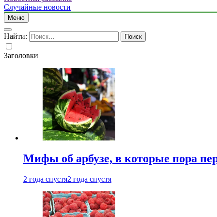
Случайные новости
Меню
Найти:
Заголовки
Мифы об арбузе, в которые пора пе
2 года спустя
2 года спустя