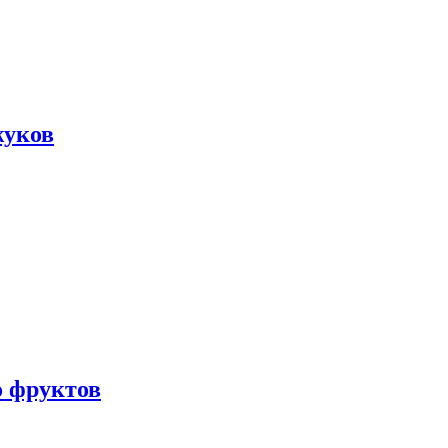
жуков
о фруктов