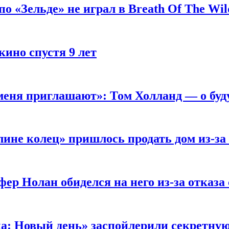
 «Зельде» не играл в Breath Of The Wil
кино спустя 9 лет
 меня приглашают»: Том Холланд — о бу
ине колец» пришлось продать дом из-за
ер Нолан обиделся на него из-за отказа
ка: Новый день» заспойлерили секретну