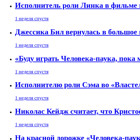
Исполнитель роли Линка в фильме по
1 неделя спустя
Джессика Бил вернулась в большое 
1 неделя спустя
«Буду играть Человека-паука, пока
1 неделя спустя
Исполнителю роли Сэма во «Властел
1 неделя спустя
Николас Кейдж считает, что Кристоф
1 неделя спустя
На красной дорожке «Человека-пау