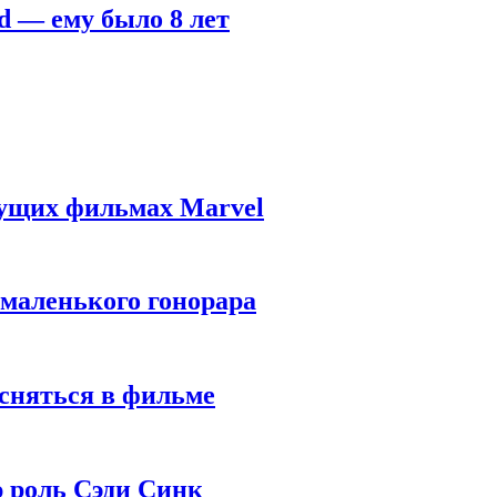
d — ему было 8 лет
дущих фильмах Marvel
 маленького гонорара
 сняться в фильме
ю роль Сэди Синк