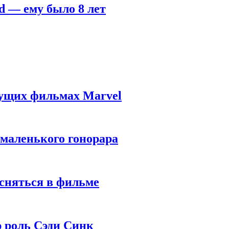
d — ему было 8 лет
дущих фильмах Marvel
 маленького гонорара
 сняться в фильме
ю роль Сэди Синк