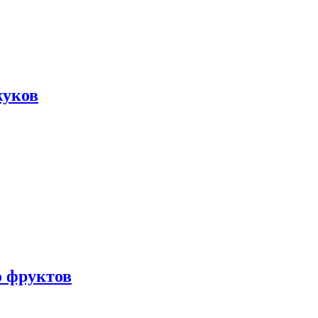
жуков
о фруктов