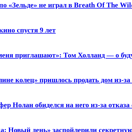
 «Зельде» не играл в Breath Of The Wil
кино спустя 9 лет
 меня приглашают»: Том Холланд — о бу
ине колец» пришлось продать дом из-за
ер Нолан обиделся на него из-за отказа
ка: Новый день» заспойлерили секретну