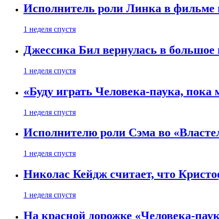
Исполнитель роли Линка в фильме по
1 неделя спустя
Джессика Бил вернулась в большое 
1 неделя спустя
«Буду играть Человека-паука, пока
1 неделя спустя
Исполнителю роли Сэма во «Властел
1 неделя спустя
Николас Кейдж считает, что Кристоф
1 неделя спустя
На красной дорожке «Человека-пау