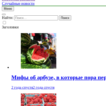
Случайные новости
Меню
Найти:
Заголовки
Мифы об арбузе, в которые пора пе
2 года спустя
2 года спустя