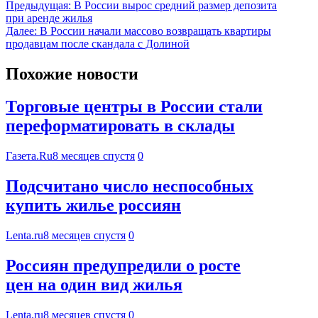
Предыдущая:
В России вырос средний размер депозита
при аренде жилья
Далее:
В России начали массово возвращать квартиры
продавцам после скандала с Долиной
Похожие новости
Торговые центры в России стали
переформатировать в склады
Газета.Ru
8 месяцев спустя
0
Подсчитано число неспособных
купить жилье россиян
Lenta.ru
8 месяцев спустя
0
Россиян предупредили о росте
цен на один вид жилья
Lenta.ru
8 месяцев спустя
0