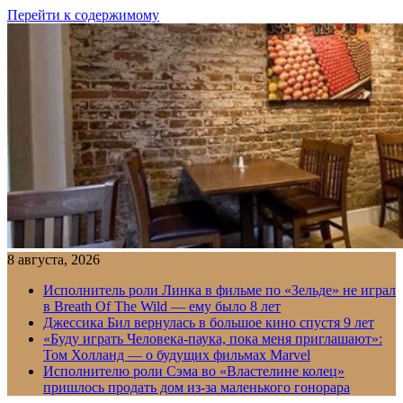
Перейти к содержимому
8 августа, 2026
Исполнитель роли Линка в фильме по «Зельде» не играл
в Breath Of The Wild — ему было 8 лет
Джессика Бил вернулась в большое кино спустя 9 лет
«Буду играть Человека-паука, пока меня приглашают»:
Том Холланд — о будущих фильмах Marvel
Исполнителю роли Сэма во «Властелине колец»
пришлось продать дом из-за маленького гонорара