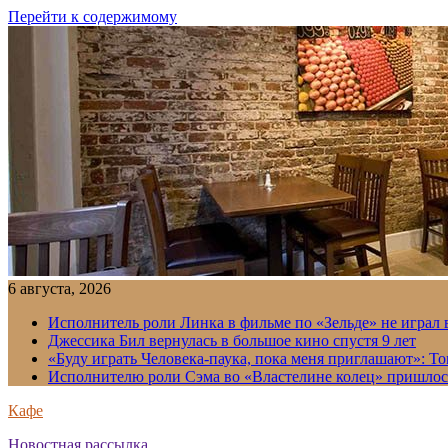
Перейти к содержимому
6 августа, 2026
Исполнитель роли Линка в фильме по «Зельде» не играл в
Джессика Бил вернулась в большое кино спустя 9 лет
«Буду играть Человека-паука, пока меня приглашают»: Т
Исполнителю роли Сэма во «Властелине колец» пришлось
Кафе
Новостная рассылка