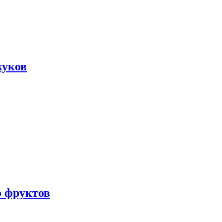
жуков
о фруктов