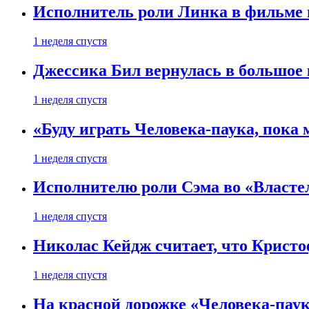
Исполнитель роли Линка в фильме по
1 неделя спустя
Джессика Бил вернулась в большое 
1 неделя спустя
«Буду играть Человека-паука, пока
1 неделя спустя
Исполнителю роли Сэма во «Властел
1 неделя спустя
Николас Кейдж считает, что Кристоф
1 неделя спустя
На красной дорожке «Человека-пау