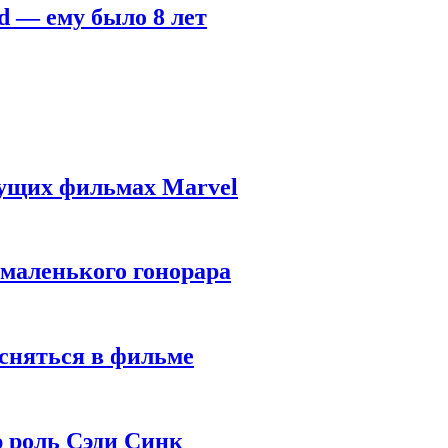
d — ему было 8 лет
дущих фильмах Marvel
 маленького гонорара
 сняться в фильме
ю роль Сэди Синк