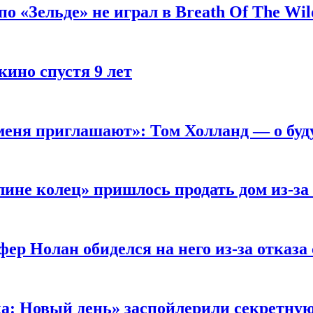
 «Зельде» не играл в Breath Of The Wil
кино спустя 9 лет
 меня приглашают»: Том Холланд — о бу
ине колец» пришлось продать дом из-за
ер Нолан обиделся на него из-за отказа
ка: Новый день» заспойлерили секретну