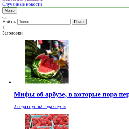
Случайные новости
Меню
Найти:
Заголовки
Мифы об арбузе, в которые пора пе
2 года спустя
2 года спустя