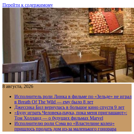
Перейти к содержимому
8 августа, 2026
Исполнитель роли Линка в фильме по «Зельде» не играл
в Breath Of The Wild — ему было 8 лет
Джессика Бил вернулась в большое кино спустя 9 лет
«Буду играть Человека-паука, пока меня приглашают»:
Том Холланд — о будущих фильмах Marvel
Исполнителю роли Сэма во «Властелине колец»
пришлось продать дом из-за маленького гонорара