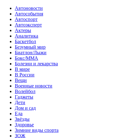
Автоновости
Автособытия
Автоспорт
Автоэксперт
Актеры
Аналитика
Баскетбол
Безумный мир
Биатлон/Лыжи
Бокс/MMA
Болезни и лекарства
В мире
В России
Вещи
Военные новости
Волейбол
Гаджеты
Дети
Дом и сад
Еда
Звёзды
Здоровье
Зимние виды спорта
ЗОЖ