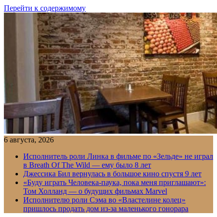
Перейти к содержимому
6 августа, 2026
Исполнитель роли Линка в фильме по «Зельде» не играл
в Breath Of The Wild — ему было 8 лет
Джессика Бил вернулась в большое кино спустя 9 лет
«Буду играть Человека-паука, пока меня приглашают»:
Том Холланд — о будущих фильмах Marvel
Исполнителю роли Сэма во «Властелине колец»
пришлось продать дом из-за маленького гонорара