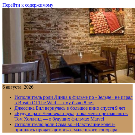
Перейти к содержимому
6 августа, 2026
Исполнитель роли Линка в фильме по «Зельде» не играл
в Breath Of The Wild — ему было 8 лет
Джессика Бил вернулась в большое кино спустя 9 лет
«Буду играть Человека-паука, пока меня приглашают»:
Том Холланд — о будущих фильмах Marvel
Исполнителю роли Сэма во «Властелине колец»
пришлось продать дом из-за маленького гонорара