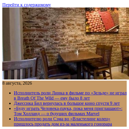
Перейти к содержимому
8 августа, 2026
Исполнитель роли Линка в фильме по «Зельде» не играл
в Breath Of The Wild — ему было 8 лет
Джессика Бил вернулась в большое кино спустя 9 лет
«Буду играть Человека-паука, пока меня приглашают»:
Том Холланд — о будущих фильмах Marvel
Исполнителю роли Сэма во «Властелине колец»
пришлось продать дом из-за маленького гонорара