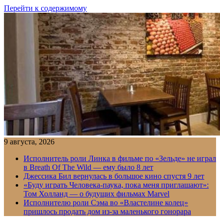
Перейти к содержимому
9 августа, 2026
Исполнитель роли Линка в фильме по «Зельде» не играл
в Breath Of The Wild — ему было 8 лет
Джессика Бил вернулась в большое кино спустя 9 лет
«Буду играть Человека-паука, пока меня приглашают»:
Том Холланд — о будущих фильмах Marvel
Исполнителю роли Сэма во «Властелине колец»
пришлось продать дом из-за маленького гонорара