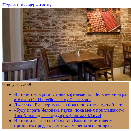
Перейти к содержимому
9 августа, 2026
Исполнитель роли Линка в фильме по «Зельде» не играл
в Breath Of The Wild — ему было 8 лет
Джессика Бил вернулась в большое кино спустя 9 лет
«Буду играть Человека-паука, пока меня приглашают»:
Том Холланд — о будущих фильмах Marvel
Исполнителю роли Сэма во «Властелине колец»
пришлось продать дом из-за маленького гонорара