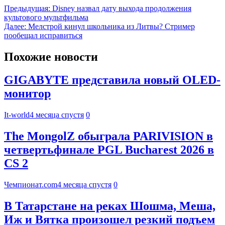
Предыдущая:
Disney назвал дату выхода продолжения
культового мультфильма
Далее:
Мелстрой кинул школьника из Литвы? Стример
пообещал исправиться
Похожие новости
GIGABYTE представила новый OLED-
монитор
It-world
4 месяца спустя
0
The MongolZ обыграла PARIVISION в
четвертьфинале PGL Bucharest 2026 в
CS 2
Чемпионат.com
4 месяца спустя
0
В Татарстане на реках Шошма, Меша,
Иж и Вятка произошел резкий подъем