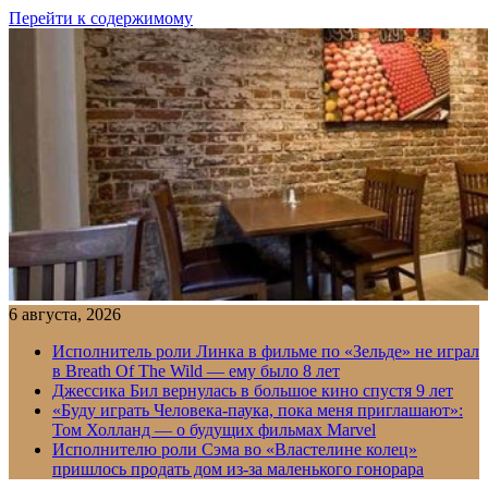
Перейти к содержимому
6 августа, 2026
Исполнитель роли Линка в фильме по «Зельде» не играл
в Breath Of The Wild — ему было 8 лет
Джессика Бил вернулась в большое кино спустя 9 лет
«Буду играть Человека-паука, пока меня приглашают»:
Том Холланд — о будущих фильмах Marvel
Исполнителю роли Сэма во «Властелине колец»
пришлось продать дом из-за маленького гонорара