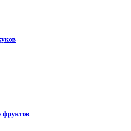
жуков
о фруктов