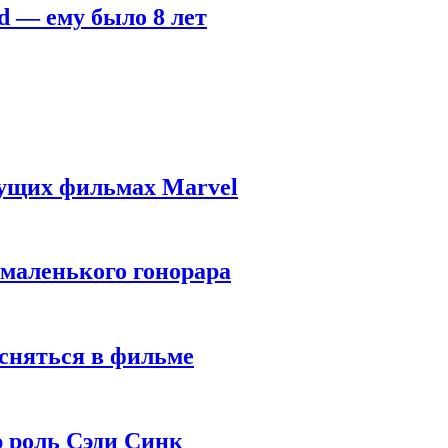
d — ему было 8 лет
дущих фильмах Marvel
 маленького гонорара
 сняться в фильме
ю роль Сэди Синк