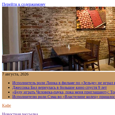
Перейти к содержимому
7 августа, 2026
Исполнитель роли Линка в фильме по «Зельде» не играл в
Джессика Бил вернулась в большое кино спустя 9 лет
«Буду играть Человека-паука, пока меня приглашают»: Т
Исполнителю роли Сэма во «Властелине колец» пришлось
Кафе
Новостная рассылка