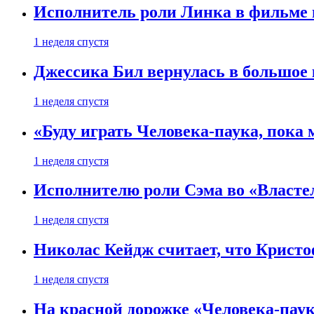
Исполнитель роли Линка в фильме по
1 неделя спустя
Джессика Бил вернулась в большое 
1 неделя спустя
«Буду играть Человека-паука, пока
1 неделя спустя
Исполнителю роли Сэма во «Властел
1 неделя спустя
Николас Кейдж считает, что Кристоф
1 неделя спустя
На красной дорожке «Человека-пау