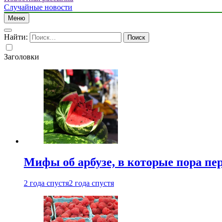
Случайные новости
Меню
Найти:
Заголовки
Мифы об арбузе, в которые пора пе
2 года спустя
2 года спустя