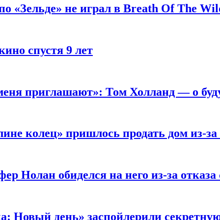
 «Зельде» не играл в Breath Of The Wil
кино спустя 9 лет
 меня приглашают»: Том Холланд — о бу
ине колец» пришлось продать дом из-за
ер Нолан обиделся на него из-за отказа
ка: Новый день» заспойлерили секретну