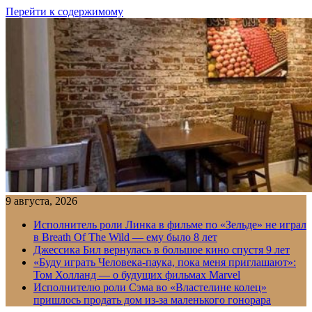
Перейти к содержимому
9 августа, 2026
Исполнитель роли Линка в фильме по «Зельде» не играл
в Breath Of The Wild — ему было 8 лет
Джессика Бил вернулась в большое кино спустя 9 лет
«Буду играть Человека-паука, пока меня приглашают»:
Том Холланд — о будущих фильмах Marvel
Исполнителю роли Сэма во «Властелине колец»
пришлось продать дом из-за маленького гонорара