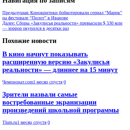
Навигация по записям
Предыдущая:
Кинокритики бойкотировали сериал “Марик”
на фестивале “Пилот” в Иванове
Далее:
Сборы «Закулисья реальности» превысили $ 330 млн
— хоррор окупился в десятки раз
Похожие новости
В кино начнут показывать
расширенную версию «Закулисья
реальности» — длиннее на 15 минут
Чемпионат.com
1 месяц спустя
0
Зрители назвали самые
востребованные экранизации
произведений школьной программы
Tlum.ru
1 месяц спустя
0