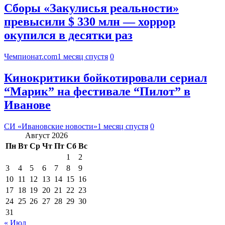
Сборы «Закулисья реальности»
превысили $ 330 млн — хоррор
окупился в десятки раз
Чемпионат.com
1 месяц спустя
0
Кинокритики бойкотировали сериал
“Марик” на фестивале “Пилот” в
Иванове
СИ «Ивановские новости»
1 месяц спустя
0
Август 2026
Пн
Вт
Ср
Чт
Пт
Сб
Вс
1
2
3
4
5
6
7
8
9
10
11
12
13
14
15
16
17
18
19
20
21
22
23
24
25
26
27
28
29
30
31
« Июл