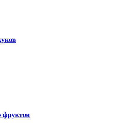
жуков
о фруктов