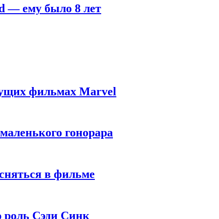
d — ему было 8 лет
дущих фильмах Marvel
 маленького гонорара
 сняться в фильме
ю роль Сэди Синк