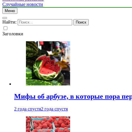
Случайные новости
Меню
Найти:
Заголовки
Мифы об арбузе, в которые пора пе
2 года спустя
2 года спустя