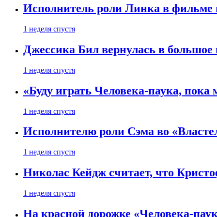
Исполнитель роли Линка в фильме по
1 неделя спустя
Джессика Бил вернулась в большое 
1 неделя спустя
«Буду играть Человека-паука, пока
1 неделя спустя
Исполнителю роли Сэма во «Властел
1 неделя спустя
Николас Кейдж считает, что Кристоф
1 неделя спустя
На красной дорожке «Человека-пау