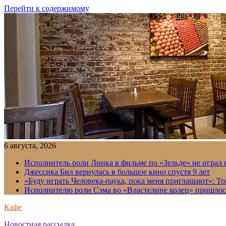
Перейти к содержимому
6 августа, 2026
Исполнитель роли Линка в фильме по «Зельде» не играл в
Джессика Бил вернулась в большое кино спустя 9 лет
«Буду играть Человека-паука, пока меня приглашают»: Т
Исполнителю роли Сэма во «Властелине колец» пришлось
Кафе
Новостная рассылка