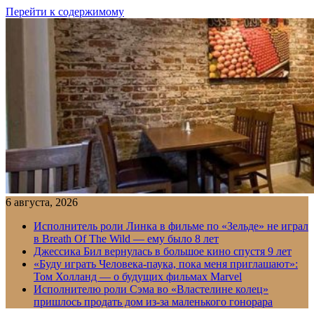
Перейти к содержимому
6 августа, 2026
Исполнитель роли Линка в фильме по «Зельде» не играл
в Breath Of The Wild — ему было 8 лет
Джессика Бил вернулась в большое кино спустя 9 лет
«Буду играть Человека-паука, пока меня приглашают»:
Том Холланд — о будущих фильмах Marvel
Исполнителю роли Сэма во «Властелине колец»
пришлось продать дом из-за маленького гонорара