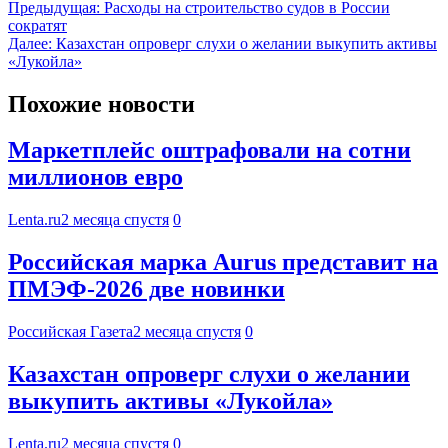
Предыдущая:
Расходы на строительство судов в России
сократят
Далее:
Казахстан опроверг слухи о желании выкупить активы
«Лукойла»
Похожие новости
Маркетплейс оштрафовали на сотни
миллионов евро
Lenta.ru
2 месяца спустя
0
Российская марка Aurus представит на
ПМЭФ-2026 две новинки
Российская Газета
2 месяца спустя
0
Казахстан опроверг слухи о желании
выкупить активы «Лукойла»
Lenta.ru
2 месяца спустя
0