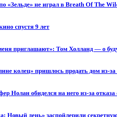
 «Зельде» не играл в Breath Of The Wil
кино спустя 9 лет
 меня приглашают»: Том Холланд — о бу
ине колец» пришлось продать дом из-за
ер Нолан обиделся на него из-за отказа
ка: Новый день» заспойлерили секретну