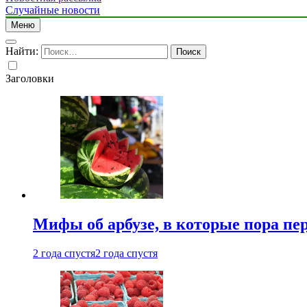
Случайные новости
Меню
Найти:
Заголовки
Мифы об арбузе, в которые пора пе
2 года спустя
2 года спустя