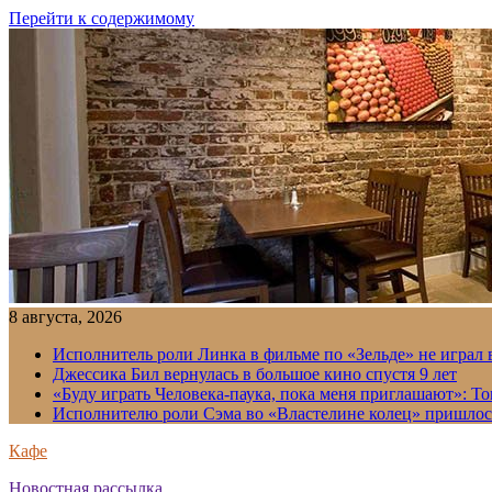
Перейти к содержимому
8 августа, 2026
Исполнитель роли Линка в фильме по «Зельде» не играл в
Джессика Бил вернулась в большое кино спустя 9 лет
«Буду играть Человека-паука, пока меня приглашают»: Т
Исполнителю роли Сэма во «Властелине колец» пришлось
Кафе
Новостная рассылка