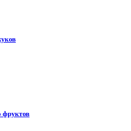
жуков
о фруктов