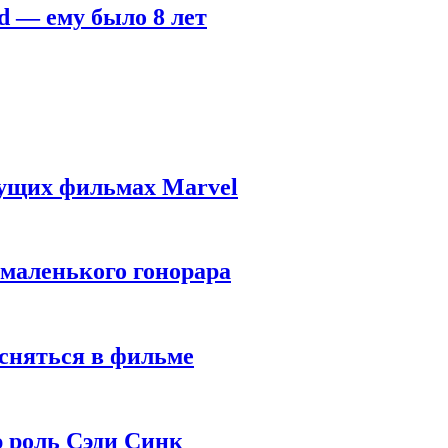
d — ему было 8 лет
дущих фильмах Marvel
 маленького гонорара
 сняться в фильме
ю роль Сэди Синк